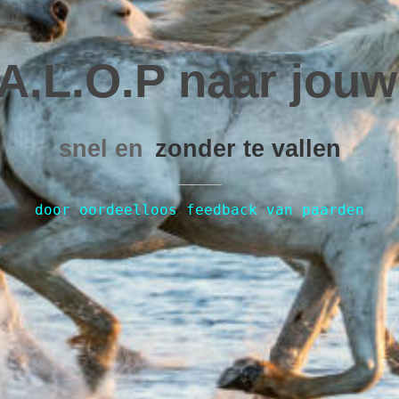
.A.L.O.P naar jouw
snel en
zonder te vallen
door oordeelloos feedback van paarden