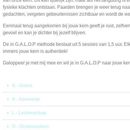
van onze kern. Dit kan tijdelijk zijn, maar als het langdurig i
fysieke klachten ontstaan. Paarden brengen je weer terug n
gedachten, vergeten gebeurtenissen zichtbaar en wordt de we
Eenmaal terug aangekomen bij jouw kern geeft je rust, zelfver
gevoel en kan je dichter bij jezelf blijven.
De in G.A.L.O.P methode bestaat uit 5 sessies van 1,5 uur. Elk
immers jouw kern is authentiek!
Galoppeer je met mij mee en wil je in G.A.L.O.P naar jouw k
G - Grens
A - Aanname
L - Leiderschap
O - Onderzoeken