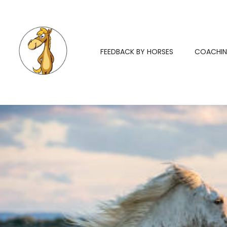
FEEDBACK BY HORSES
COACHI
Feedback by Horses - Paardencoaching
Paardencoaching Coachen met paarden Beverwijk