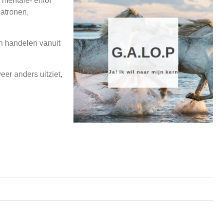
n mentale- en/of
atronen,
en handelen vanuit
G.A.LO.P
Ja! Ik wil naar mijn kern
eer anders uitziet,