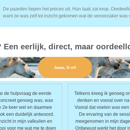
De paarden liepen het proces uit. Hun taak zat erop. Oordeel
want ze was zelf tot inzicht gekomen wat de veroorzaker was 
? Een eerlijk, direct, maar oordee
Jaaaa, ik wil
r de hulpvraag de eerste
Telkens kreeg ik genoeg om
 concreet genoeg was, was
denken en vooral over na 
de 2e keer wel en daarmee
Vooral dat voelen was een 
ok een duidelijk antwoord.
De ervaring van de sessi
nzicht in mijn valkuilen en
meegenomen in mijn dagel
ooi voor me wat me te doen
Onbewust werkt het door i