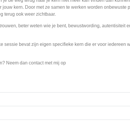
s en je de weg terug naar je kern niet meer kan vinden dan kunne
aar jouw kern. Door met ze samen te werken worden onbewuste p
g terug ook weer zichtbaar.
trouwen, beter weten wie je bent, bewustwording, autentisiteit 
e sessie bevat zijn eigen specifieke kern die er voor iedereen w
ern? Neem dan contact met mij op